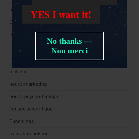
YES I want it!
biotechnologies
Développement personnel
IA et Big Data
No thanks ---
Idéologie, Lobby et lutte d'influence
Non merci
Influence et Manipulation
mal-être
neuro-marketing
neuro-psycho-biologie
Pensée scientifique
Punchlines
trans-humanisme