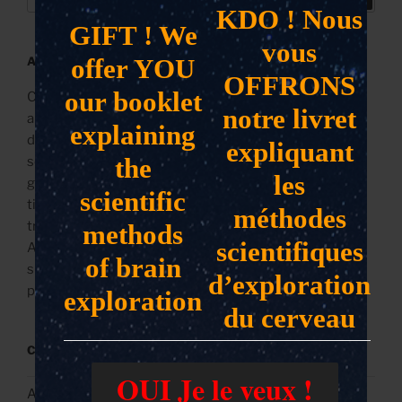
pour
KDO ! Nous
:
GIFT ! We
vous
offer YOU
A PROPOS
OFFRONS
our booklet
Ce blog s'intéresse aux sciences cognitives et à leurs
notre livret
applications pratiques (positives, négatives et
explaining
défensives), ainsi qu'aux études sur les expériences
expliquant
the
sociales qui nous éclairent sur la psychologie de
les
groupe, et aux recherches sur la conscience qui
scientific
titillent les limites actuelles de la science. ------- On y
méthodes
trouvera aussi pas mal d'intérêt pour l'Intelligence
methods
scientifiques
Artificielle et le Big Data vu les conséquences de ces
of brain
sujets sur notre société... et sur celle qu'on nous
d’exploration
prépare !
exploration
du cerveau
CATÉGORIES
OUI Je le veux !
Art, humour et autres