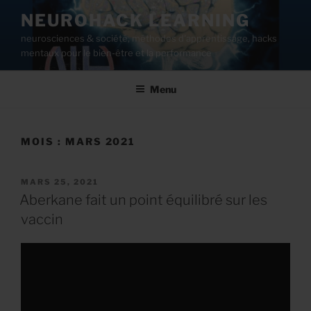
Aller
NEUROHACK LEARNING
au
neurosciences & société, méthodes d'apprentissage, hacks
contenu
mentaux pour le bien-être et la performance
principal
Menu
MOIS :
MARS 2021
PUBLIÉ
MARS 25, 2021
LE
Aberkane fait un point équilibré sur les
vaccin