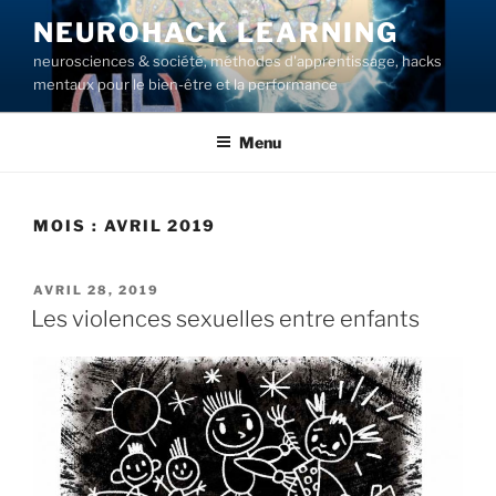
Aller
NEUROHACK LEARNING
au
neurosciences & société, méthodes d'apprentissage, hacks
contenu
mentaux pour le bien-être et la performance
principal
Menu
MOIS :
AVRIL 2019
PUBLIÉ
AVRIL 28, 2019
LE
Les violences sexuelles entre enfants