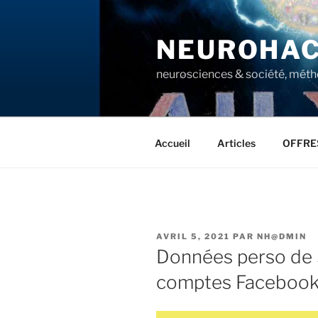
Aller
au
NEUROHAC
contenu
principal
neurosciences & société, méth
Accueil
Articles
OFFRE
PUBLIÉ
AVRIL 5, 2021
PAR
NH@DMIN
LE
Données perso de 
comptes Facebook 