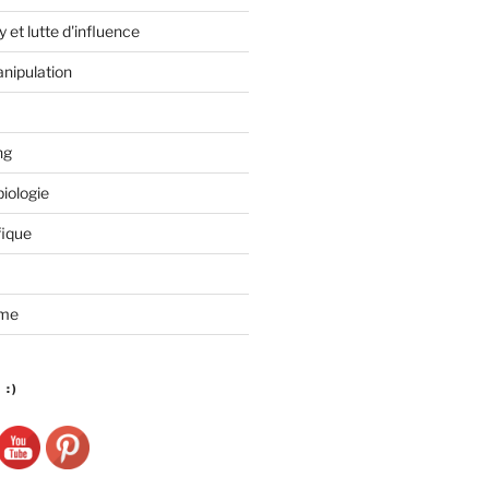
 et lutte d'influence
anipulation
ng
iologie
fique
sme
 :)