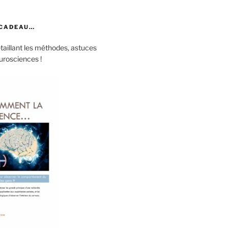
 CADEAU…
aillant les méthodes, astuces
eurosciences !