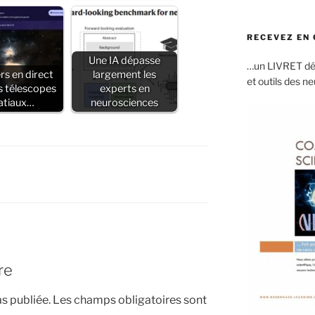
RECEVEZ EN
Une IA dépasse
…un LIVRET dét
rs en direct
largement les
et outils des n
s télescopes
experts en
atiaux…
neurosciences
re
s publiée.
Les champs obligatoires sont