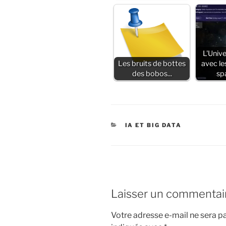
L'Unive
Les bruits de bottes
avec le
des bobos...
sp
CATÉGORIES
IA ET BIG DATA
Laisser un commentai
Votre adresse e-mail ne sera pa