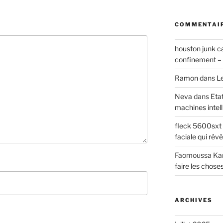
COMMENTAIR
houston junk c
confinement – 
Ramon
dans
Le
Neva
dans
Eta
machines intel
fleck 5600sx
faciale qui rév
Faomoussa Ka
faire les chose
ARCHIVES