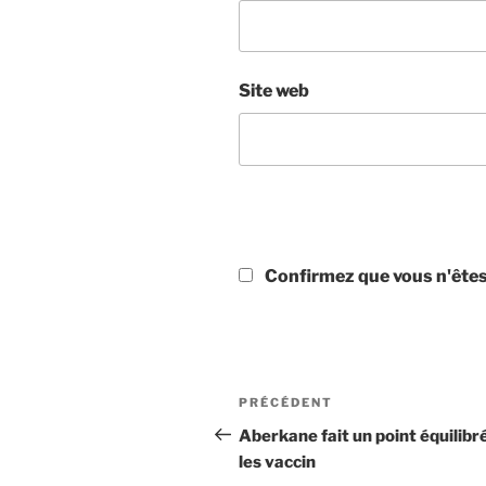
Site web
Confirmez que vous n'êt
Navigation
Article
PRÉCÉDENT
de
précédent
Aberkane fait un point équilibr
les vaccin
l’article