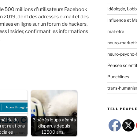
Idéologie, Lobby
e 500 millions d’utilisateurs Facebook
en 2019, dont des adresses e-mail et des
Influence et M
mises en ligne sur un forum de hackers,
ess Insider, confirmant les informations
mal-être
.
neuro-marketi
neuro-psycho-b
Pensée scienti
Punchlines
trans-humani
TELL PEOPLE
étrie du
3 bébés loups géants
 et relations
disparus depuis
ociales
12500 ans…