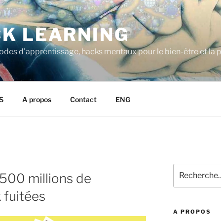
K LEARNING
odes d'apprentissage, hacks mentaux pour le bien-être et la
S
A propos
Contact
ENG
Recherche
500 millions de
pour
:
fuitées
A PROPOS