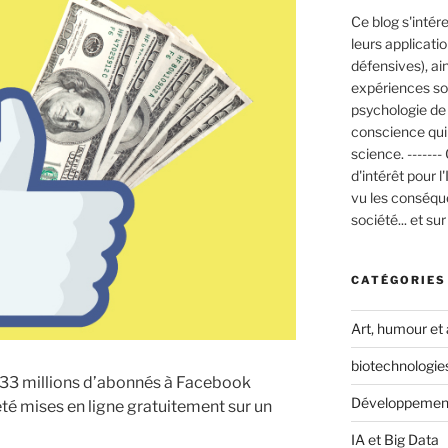
Ce blog s'intér
leurs applicati
défensives), ai
expériences soc
psychologie de 
conscience qui t
science. ------
d'intérêt pour l'
vu les conséqu
société... et su
CATÉGORIES
Art, humour et 
biotechnologie
33 millions d’abonnés à Facebook
Développement
été mises en ligne gratuitement sur un
IA et Big Data